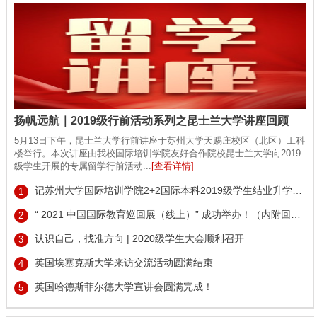
扬帆远航｜2019级行前活动系列之昆士兰大学讲座回顾
5月13日下午，昆士兰大学行前讲座于苏州大学天赐庄校区（北区）工科
楼举行。本次讲座由我校国际培训学院友好合作院校昆士兰大学向2019
级学生开展的专属留学行前活动...
[查看详情]
记苏州大学国际培训学院2+2国际本科2019级学生结业升学系列活动
1
“ 2021 中国国际教育巡回展（线上）” 成功举办！（内附回放方式）
2
认识自己，找准方向 | 2020级学生大会顺利召开
3
英国埃塞克斯大学来访交流活动圆满结束
4
英国哈德斯菲尔德大学宣讲会圆满完成！
5