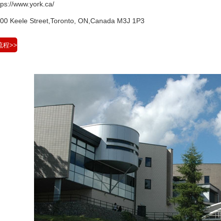
://www.york.ca/
eele Street,Toronto, ON,Canada M3J 1P3
程>>