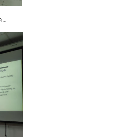
合
...