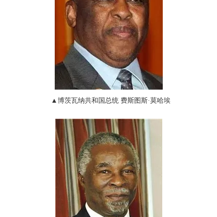
▲
博茨瓦纳共和国总统 费斯图斯
·
莫哈埃