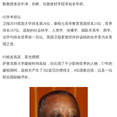
数教授来自牛津、剑桥、伦敦政经学院等知名学府。
02
学术排位
卫报2019
英国大学排名第
26
位，泰晤士高等教育英国排名
23
位，世界
排名
167
位。
该校的社会科学、人类学、传播学、国际关系学、商学、
法学均排名世界前一百位。英国卫报更曾经评价该校的化学系为全英
国之首。
03
校友风采，星光熠熠
萨塞克斯大学建校时间虽短，但出现了不少影响世界的人物，57
年的
建校期间，该校共产生了
3
位诺贝尔奬得主，
4
位国家总统，以及一位
联合国副秘书长。