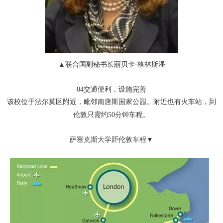
▲
联合国副秘书长
丽贝卡
·
格林斯潘
04
交通便利，设施完善
该校位于法尔莫区附近，毗邻南唐斯国家公园。附近也有火车站，到
伦敦只需约50
分钟车程。
萨塞克斯大学距伦敦车程▼