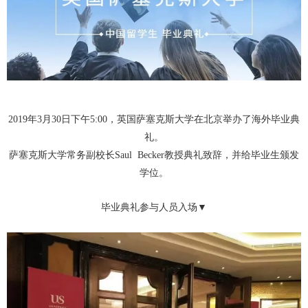
2019
年
3
月
30
日下午
5:00
，英国萨塞克斯大学在北京举办了海外毕业典
礼。
萨塞克斯大学常务副校长
Saul Becker
教授典礼致辞，并给毕业生颁发
学位。
毕业典礼参与人员入场▼