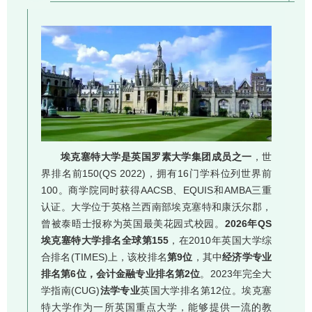
埃克塞特大学是英国罗素大学集团成员之一
，世
界排名前150(QS 2022)，拥有16门学科位列世界前
100。商学院同时获得AACSB、EQUIS和AMBA三重
认证。大学位于英格兰西南部埃克塞特和康沃尔郡，
曾被泰晤士报称为英国最美花园式校园。
2026年QS
埃克塞特大学排名全球第155
，在2010年英国大学综
合排名(TIMES)上，该校排名
第9位
，其中
经济学专业
排名第6位，会计金融专业排名第2位
。2023年完全大
学指南(CUG)
法学专业
英国大学排名第12位。埃克塞
特大学作为一所英国重点大学，能够提供一流的教