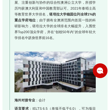
展、注重创新与协作的综合性澳洲公立大学，所授学
历均获澳大利亚和中国教育部认可。2021年泰晤士高
等教育世界大学排名，
堪培拉大学稳固位列全球1%的
重点学府地位
；由于拥有全澳洲范围内首屈一指的科
研影响力，堪培拉大学的全球排名大幅提升，入围世
界Top200顶尖学府，并在“创校50年内”的全球年轻大
学排名中跻身世界前16名。
海外对接专业
：会计
语言要求
：IELTS 6.5（单项不低于6.0），可为项目